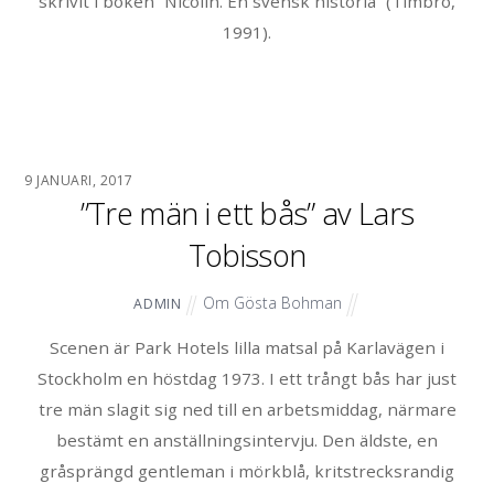
skrivit i boken ”Nicolin. En svensk historia” (Timbro,
1991).
9 JANUARI, 2017
”Tre män i ett bås” av Lars
Tobisson
Om Gösta Bohman
ADMIN
Scenen är Park Hotels lilla matsal på Karlavägen i
Stockholm en höstdag 1973. I ett trångt bås har just
tre män slagit sig ned till en arbetsmiddag, närmare
bestämt en anställningsintervju. Den äldste, en
gråsprängd gentleman i mörkblå, kritstrecksrandig