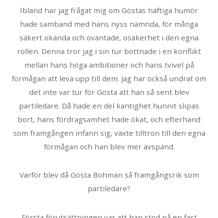
Ibland har jag frågat mig om Göstas häftiga humör
hade samband med hans nyss nämnda, för många
säkert okända och oväntade, osäkerhet i den egna
rollen. Denna tror jag i sin tur bottnade i en konflikt
mellan hans höga ambitioner och hans tvivel på
förmågan att leva upp till dem. Jag har också undrat om
det inte var tur för Gösta att han så sent blev
partiledare. Då hade en del kantighet hunnit slipas
bort, hans fördragsamhet hade ökat, och efterhand
som framgången infann sig, växte tilltron till den egna
förmågan och han blev mer avspänd.
Varför blev då Gösta Bohman så framgångsrik som
partiledare?
Första förutsättningen var att han stod på en fast