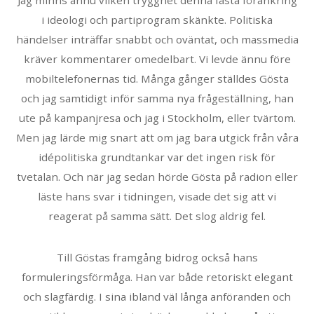
Jag minns ännu vilken trygghet denna fasta förankring
i ideologi och partiprogram skänkte. Politiska
händelser inträffar snabbt och oväntat, och massmedia
kräver kommentarer omedelbart. Vi levde ännu före
mobiltelefonernas tid. Många gånger ställdes Gösta
och jag samtidigt inför samma nya frågeställning, han
ute på kampanjresa och jag i Stockholm, eller tvärtom.
Men jag lärde mig snart att om jag bara utgick från våra
idépolitiska grundtankar var det ingen risk för
tvetalan. Och när jag sedan hörde Gösta på radion eller
läste hans svar i tidningen, visade det sig att vi
reagerat på samma sätt. Det slog aldrig fel.
Till Göstas framgång bidrog också hans
formuleringsförmåga. Han var både retoriskt elegant
och slagfärdig. I sina ibland väl långa anföranden och