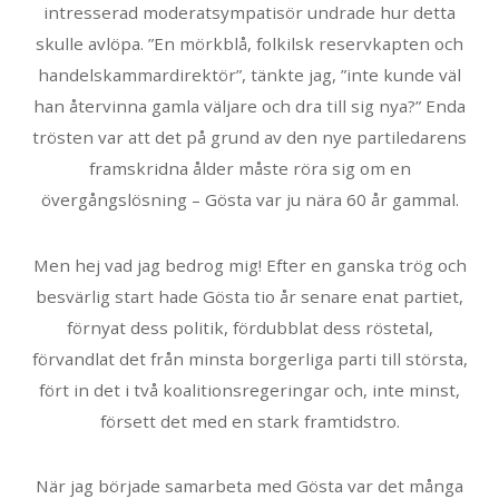
intresserad moderatsympatisör undrade hur detta
skulle avlöpa. ”En mörkblå, folkilsk reservkapten och
handelskammardirektör”, tänkte jag, ”inte kunde väl
han återvinna gamla väljare och dra till sig nya?” Enda
trösten var att det på grund av den nye partiledarens
framskridna ålder måste röra sig om en
övergångslösning – Gösta var ju nära 60 år gammal.
Men hej vad jag bedrog mig! Efter en ganska trög och
besvärlig start hade Gösta tio år senare enat partiet,
förnyat dess politik, fördubblat dess röstetal,
förvandlat det från minsta borgerliga parti till största,
fört in det i två koalitionsregeringar och, inte minst,
försett det med en stark framtidstro.
När jag började samarbeta med Gösta var det många