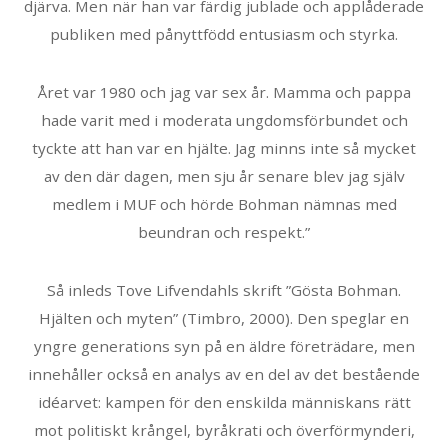
djärva. Men när han var färdig jublade och applåderade
publiken med pånyttfödd entusiasm och styrka.
Året var 1980 och jag var sex år. Mamma och pappa
hade varit med i moderata ungdomsförbundet och
tyckte att han var en hjälte. Jag minns inte så mycket
av den där dagen, men sju år senare blev jag själv
medlem i MUF och hörde Bohman nämnas med
beundran och respekt.”
Så inleds Tove Lifvendahls skrift ”Gösta Bohman.
Hjälten och myten” (Timbro, 2000). Den speglar en
yngre generations syn på en äldre företrädare, men
innehåller också en analys av en del av det bestående
idéarvet: kampen för den enskilda människans rätt
mot politiskt krångel, byråkrati och överförmynderi,