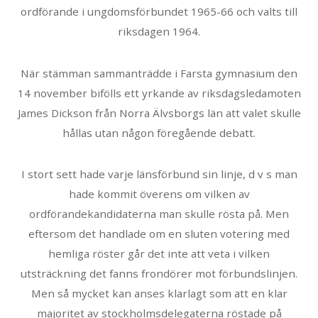
ordförande i ungdomsförbundet 1965-66 och valts till
riksdagen 1964.
När stämman sammanträdde i Farsta gymnasium den
14 november bifölls ett yrkande av riksdagsledamoten
James Dickson från Norra Älvsborgs län att valet skulle
hållas utan någon föregående debatt.
I stort sett hade varje länsförbund sin linje, d v s man
hade kommit överens om vilken av
ordförandekandidaterna man skulle rösta på. Men
eftersom det handlade om en sluten votering med
hemliga röster går det inte att veta i vilken
utsträckning det fanns frondörer mot förbundslinjen.
Men så mycket kan anses klarlagt som att en klar
majoritet av stockholmsdelegaterna röstade på