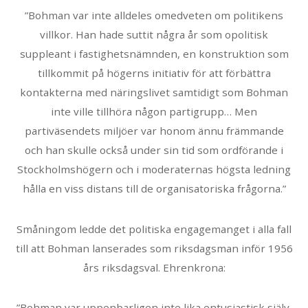
”Bohman var inte alldeles omedveten om politikens
villkor. Han hade suttit några år som opolitisk
suppleant i fastighetsnämnden, en konstruktion som
tillkommit på högerns initiativ för att förbättra
kontakterna med näringslivet samtidigt som Bohman
inte ville tillhöra någon partigrupp… Men
partiväsendets miljöer var honom ännu främmande
och han skulle också under sin tid som ordförande i
Stockholmshögern och i moderaternas högsta ledning
hålla en viss distans till de organisatoriska frågorna.”
Småningom ledde det politiska engagemanget i alla fall
till att Bohman lanserades som riksdagsman inför 1956
års riksdagsval. Ehrenkrona:
”Bohman var uppenbarligen inte lika entusiastisk själv.