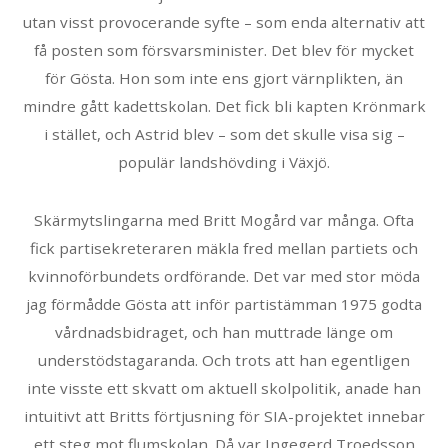
utan visst provocerande syfte – som enda alternativ att
få posten som försvarsminister. Det blev för mycket
för Gösta. Hon som inte ens gjort värnplikten, än
mindre gått kadettskolan. Det fick bli kapten Krönmark
i stället, och Astrid blev – som det skulle visa sig –
populär landshövding i Växjö.
Skärmytslingarna med Britt Mogård var många. Ofta
fick partisekreteraren mäkla fred mellan partiets och
kvinnoförbundets ordförande. Det var med stor möda
jag förmådde Gösta att inför partistämman 1975 godta
vårdnadsbidraget, och han muttrade länge om
understödstagaranda. Och trots att han egentligen
inte visste ett skvatt om aktuell skolpolitik, anade han
intuitivt att Britts förtjusning för SIA-projektet innebar
ett steg mot flumskolan. Då var Ingegerd Troedsson