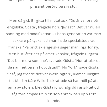
pinsamt berörd på sin stol.
Men då gick Birgitta till motattack. ”Du är väl bra på
engelska, Gösta”, frågade hon. ”Javisst!”. Det var nu en
sanning med modifikation – i hans generation var man
säkrare på tyska, och han hade specialstuderat
franska. ”På brittisk engelska säger man `nju` för ny.
Men hur låter det på amerikanska”, frågade Birgitta.
”Det blir mera som `no`, svarade Gösta. ”Hur uttalar de
då namnet på sin huvudstad?” ”No York”, sade Gösta.
”Jaså, jag trodde det var Washington”, klämde Birgitta
till. Medan Kåre Willoch skrattade så han höll på att
ramla av stolen, blev Gösta först högröd i ansiktet och
såg förolämpad ut. Men sen sprack han upp i ett
leende.