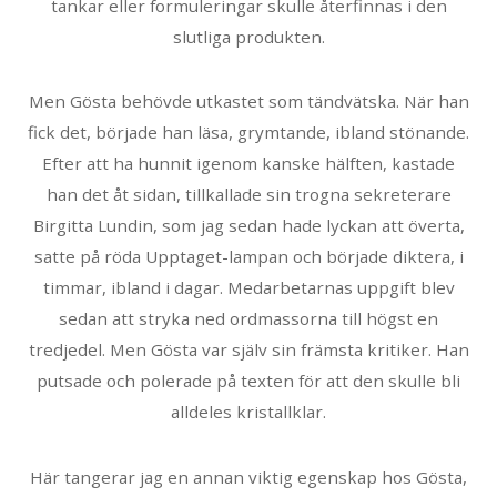
tankar eller formuleringar skulle återfinnas i den
slutliga produkten.
Men Gösta behövde utkastet som tändvätska. När han
fick det, började han läsa, grymtande, ibland stönande.
Efter att ha hunnit igenom kanske hälften, kastade
han det åt sidan, tillkallade sin trogna sekreterare
Birgitta Lundin, som jag sedan hade lyckan att överta,
satte på röda Upptaget-lampan och började diktera, i
timmar, ibland i dagar. Medarbetarnas uppgift blev
sedan att stryka ned ordmassorna till högst en
tredjedel. Men Gösta var själv sin främsta kritiker. Han
putsade och polerade på texten för att den skulle bli
alldeles kristallklar.
Här tangerar jag en annan viktig egenskap hos Gösta,