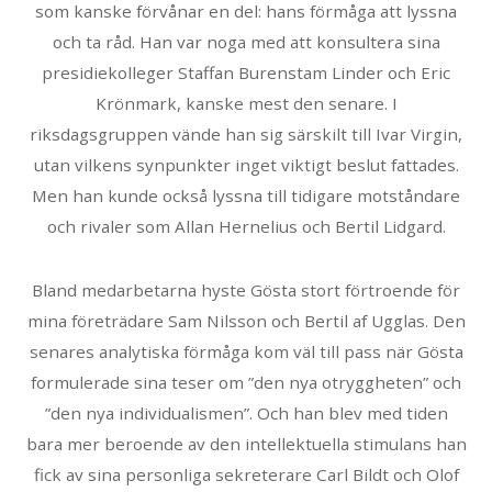
som kanske förvånar en del: hans förmåga att lyssna
och ta råd. Han var noga med att konsultera sina
presidiekolleger Staffan Burenstam Linder och Eric
Krönmark, kanske mest den senare. I
riksdagsgruppen vände han sig särskilt till Ivar Virgin,
utan vilkens synpunkter inget viktigt beslut fattades.
Men han kunde också lyssna till tidigare motståndare
och rivaler som Allan Hernelius och Bertil Lidgard.
Bland medarbetarna hyste Gösta stort förtroende för
mina företrädare Sam Nilsson och Bertil af Ugglas. Den
senares analytiska förmåga kom väl till pass när Gösta
formulerade sina teser om ”den nya otryggheten” och
”den nya individualismen”. Och han blev med tiden
bara mer beroende av den intellektuella stimulans han
fick av sina personliga sekreterare Carl Bildt och Olof