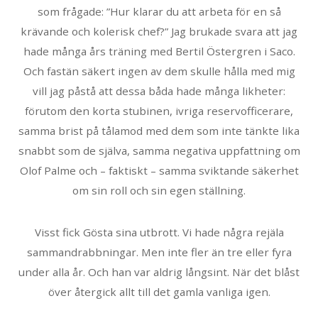
som frågade: ”Hur klarar du att arbeta för en så
krävande och kolerisk chef?” Jag brukade svara att jag
hade många års träning med Bertil Östergren i Saco.
Och fastän säkert ingen av dem skulle hålla med mig
vill jag påstå att dessa båda hade många likheter:
förutom den korta stubinen, ivriga reservofficerare,
samma brist på tålamod med dem som inte tänkte lika
snabbt som de själva, samma negativa uppfattning om
Olof Palme och – faktiskt – samma sviktande säkerhet
om sin roll och sin egen ställning.
Visst fick Gösta sina utbrott. Vi hade några rejäla
sammandrabbningar. Men inte fler än tre eller fyra
under alla år. Och han var aldrig långsint. När det blåst
över återgick allt till det gamla vanliga igen.