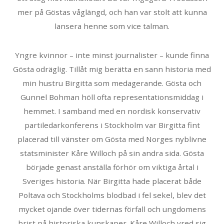
mer på Göstas våglängd, och han var stolt att kunna
lansera henne som vice talman.
Yngre kvinnor – inte minst journalister – kunde finna
Gösta odräglig. Tillåt mig berätta en sann historia med
min hustru Birgitta som medagerande. Gösta och
Gunnel Bohman höll ofta representationsmiddag i
hemmet. I samband med en nordisk konservativ
partiledarkonferens i Stockholm var Birgitta fint
placerad till vänster om Gösta med Norges nyblivne
statsminister Kåre Willoch på sin andra sida. Gösta
började genast anställa förhör om viktiga årtal i
Sveriges historia. När Birgitta hade placerat både
Poltava och Stockholms blodbad i fel sekel, blev det
mycket ojande över tidernas förfall och ungdomens
brist på historiska kunskaper. Kåre Willoch vred sig