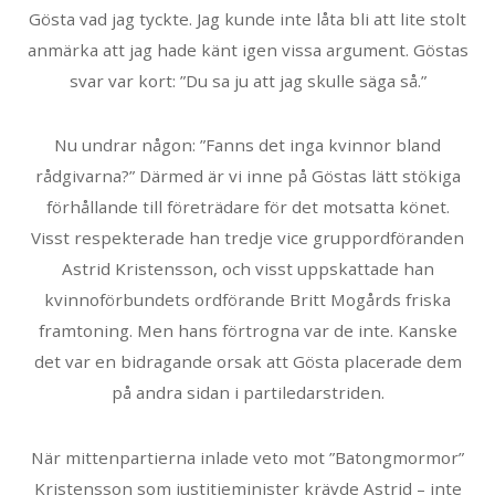
Gösta vad jag tyckte. Jag kunde inte låta bli att lite stolt
anmärka att jag hade känt igen vissa argument. Göstas
svar var kort: ”Du sa ju att jag skulle säga så.”
Nu undrar någon: ”Fanns det inga kvinnor bland
rådgivarna?” Därmed är vi inne på Göstas lätt stökiga
förhållande till företrädare för det motsatta könet.
Visst respekterade han tredje vice gruppordföranden
Astrid Kristensson, och visst uppskattade han
kvinnoförbundets ordförande Britt Mogårds friska
framtoning. Men hans förtrogna var de inte. Kanske
det var en bidragande orsak att Gösta placerade dem
på andra sidan i partiledarstriden.
När mittenpartierna inlade veto mot ”Batongmormor”
Kristensson som justitieminister krävde Astrid – inte