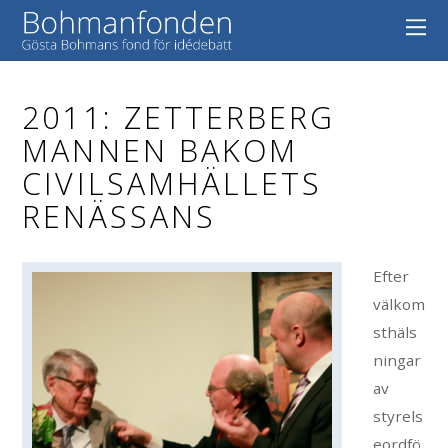
2011: ZETTERBERG
MANNEN BAKOM
CIVILSAMHÄLLETS
RENÄSSANS
Efter
välkom
sthäls
ningar
av
styrels
eordfö