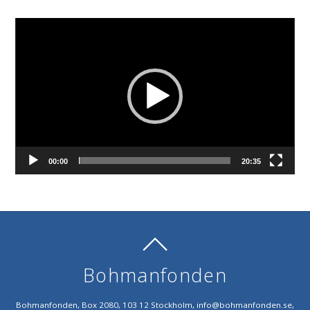
r
V
i
d
e
o
P
l
a
00:00
20:35
y
e
r
Bohmanfonden
Bohmanfonden, Box 2080, 103 12 Stockholm, info@bohmanfonden.se,