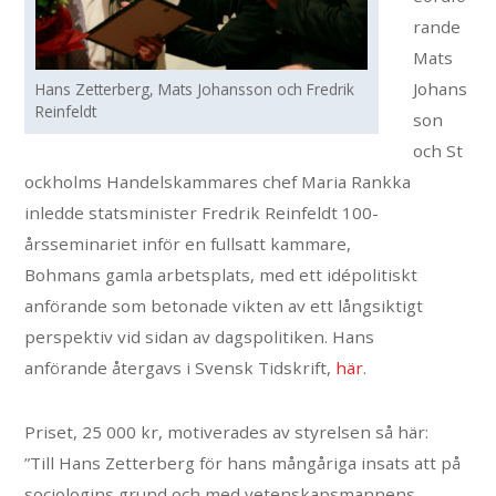
rande
Mats
Johans
Hans Zetterberg, Mats Johansson och Fredrik
Reinfeldt
son
och St
ockholms Handelskammares chef Maria Rankka
inledde statsminister Fredrik Reinfeldt 100-
årsseminariet inför en fullsatt kammare,
Bohmans gamla arbetsplats, med ett idépolitiskt
anförande som betonade vikten av ett långsiktigt
perspektiv vid sidan av dagspolitiken. Hans
anförande återgavs i Svensk Tidskrift,
här
.
Priset, 25 000 kr, motiverades av styrelsen så här:
”Till Hans Zetterberg för hans mångåriga insats att på
sociologins grund och med vetenskapsmannens