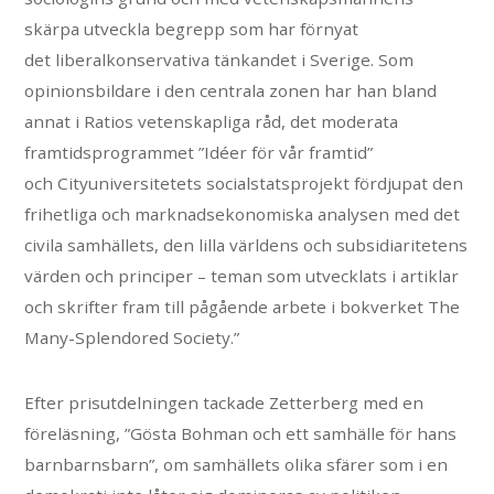
skärpa utveckla begrepp som har förnyat
det liberalkonservativa tänkandet i Sverige. Som
opinionsbildare i den centrala zonen har han bland
annat i Ratios vetenskapliga råd, det moderata
framtidsprogrammet ”Idéer för vår framtid”
och Cityuniversitetets socialstatsprojekt fördjupat den
frihetliga och marknadsekonomiska analysen med det
civila samhällets, den lilla världens och subsidiaritetens
värden och principer – teman som utvecklats i artiklar
och skrifter fram till pågående arbete i bokverket The
Many-Splendored Society.”
Efter prisutdelningen tackade Zetterberg med en
föreläsning, ”Gösta Bohman och ett samhälle för hans
barnbarnsbarn”, om samhällets olika sfärer som i en