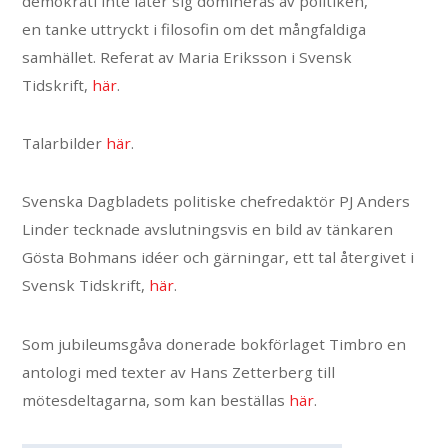
demokrati inte låter sig domineras av politiken,
en tanke uttryckt i filosofin om det mångfaldiga
samhället. Referat av Maria Eriksson i Svensk
Tidskrift,
här
.
Talarbilder
här
.
Svenska Dagbladets politiske chefredaktör PJ Anders
Linder tecknade avslutningsvis en bild av tänkaren
Gösta Bohmans idéer och gärningar, ett tal återgivet i
Svensk Tidskrift,
här
.
Som jubileumsgåva donerade bokförlaget Timbro en
antologi med texter av Hans Zetterberg till
mötesdeltagarna, som kan beställas
här
.