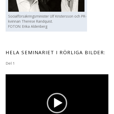
Socialförsäkringsminister Ulf Kristersson och PR-
kvinnan Therese Randquist.
FOTON: Erika Aldenberg
HELA SEMINARIET I RÖRLIGA BILDER:
Del 1
V
i
d
e
o
P