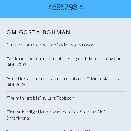
4685298-4
OM GÖSTA BOHMAN
”Juristen som blev politiker” av Mats Johansson
”Marknadsekonomin som frihetens grund”. Minnestal av Carl
Bildt, 2003
”En kritiker av välfärdsstaten, inte välfärden”. Minnestal av Carl
Bildt 2005
”Tre män i ett bås” av Lars Tobisson
”Den stridsvillige Handelskammardirektören” av Olof
Ehrenkrona