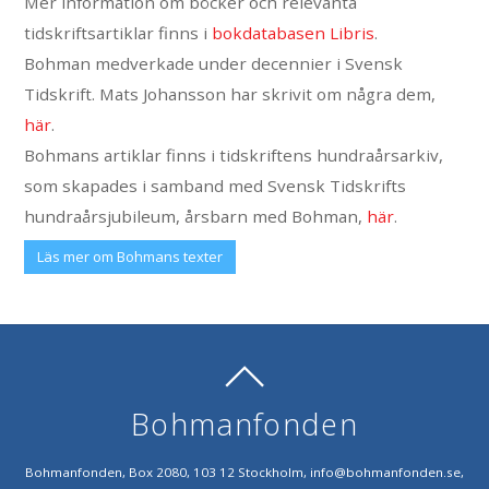
Mer information om böcker och relevanta
tidskriftsartiklar finns i
bokdatabasen Libris
.
Bohman medverkade under decennier i Svensk
Tidskrift. Mats Johansson har skrivit om några dem,
här
.
Bohmans artiklar finns i tidskriftens hundraårsarkiv,
som skapades i samband med Svensk Tidskrifts
hundraårsjubileum, årsbarn med Bohman,
här
.
Läs mer om Bohmans texter
Bohmanfonden
Bohmanfonden, Box 2080, 103 12 Stockholm, info@bohmanfonden.se,