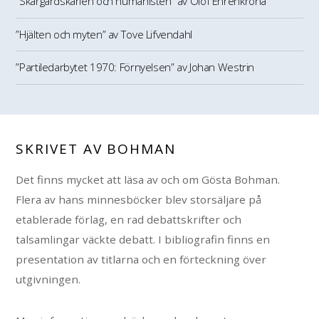
”Skärgårdskarlen och humanisten” av Olof Ehrenkrona
”Hjälten och myten” av Tove Lifvendahl
”Partiledarbytet 1970: Förnyelsen” av Johan Westrin
SKRIVET AV BOHMAN
Det finns mycket att läsa av och om Gösta Bohman.
Flera av hans minnesböcker blev storsäljare på
etablerade förlag, en rad debattskrifter och
talsamlingar väckte debatt. I bibliografin finns en
presentation av titlarna och en förteckning över
utgivningen.