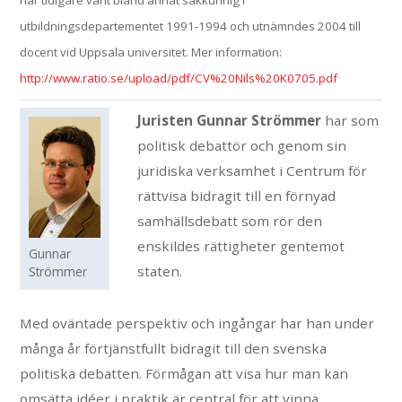
utbildningsdepartementet 1991-1994 och utnämndes 2004 till
docent vid Uppsala universitet. Mer information:
http://www.ratio.se/upload/pdf/CV%20Nils%20K0705.pdf
Juristen Gunnar Strömmer
har som
politisk debattör och genom sin
juridiska verksamhet i Centrum för
rättvisa bidragit till en förnyad
samhällsdebatt som rör den
enskildes rättigheter gentemot
Gunnar
staten.
Strömmer
Med oväntade perspektiv och ingångar har han under
många år förtjänstfullt bidragit till den svenska
politiska debatten. Förmågan att visa hur man kan
omsätta idéer i praktik är central för att vinna