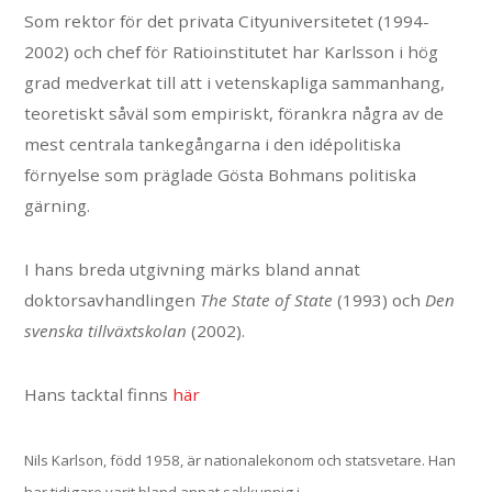
Som rektor för det privata Cityuniversitetet (1994-
2002) och chef för Ratioinstitutet har Karlsson i hög
grad medverkat till att i vetenskapliga sammanhang,
teoretiskt såväl som empiriskt, förankra några av de
mest centrala tankegångarna i den idépolitiska
förnyelse som präglade Gösta Bohmans politiska
gärning.
I hans breda utgivning märks bland annat
doktorsavhandlingen
The State of State
(1993) och
Den
svenska tillväxtskolan
(2002).
Hans tacktal finns
här
Nils Karlson, född 1958, är nationalekonom och statsvetare. Han
har tidigare varit bland annat sakkunnig i