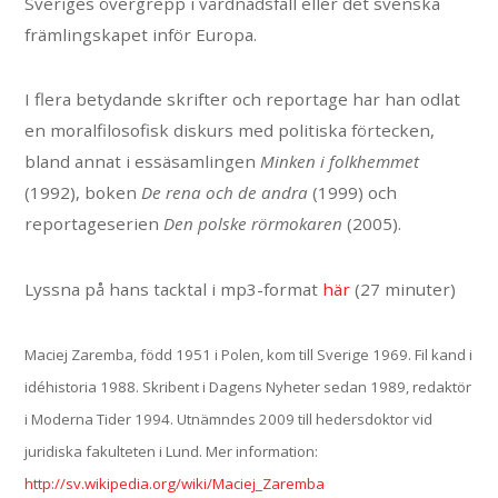
Sveriges övergrepp i vårdnadsfall eller det svenska
främlingskapet inför Europa.
I flera betydande skrifter och reportage har han odlat
en moralfilosofisk diskurs med politiska förtecken,
bland annat i essäsamlingen
Minken i folkhemmet
(1992), boken
De rena och de andra
(1999) och
reportageserien
Den polske rörmokaren
(2005).
Lyssna på hans tacktal i mp3-format
här
(27 minuter)
Maciej Zaremba, född 1951 i Polen, kom till Sverige 1969. Fil kand i
idéhistoria 1988. Skribent i Dagens Nyheter sedan 1989, redaktör
i Moderna Tider 1994. Utnämndes 2009 till hedersdoktor vid
juridiska fakulteten i Lund. Mer information:
http://sv.wikipedia.org/wiki/Maciej_Zaremba