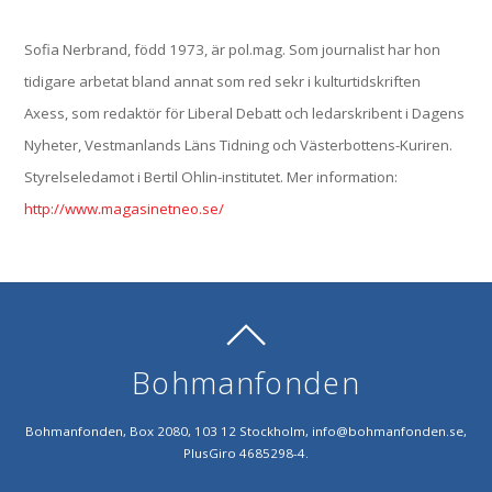
Sofia Nerbrand, född 1973, är pol.mag. Som journalist har hon
tidigare arbetat bland annat som red sekr i kulturtidskriften
Axess, som redaktör för Liberal Debatt och ledarskribent i Dagens
Nyheter, Vestmanlands Läns Tidning och Västerbottens-Kuriren.
Styrelseledamot i Bertil Ohlin-institutet. Mer information:
http://www.magasinetneo.se/
Bohmanfonden
Bohmanfonden, Box 2080, 103 12 Stockholm, info@bohmanfonden.se,
PlusGiro 4685298-4.