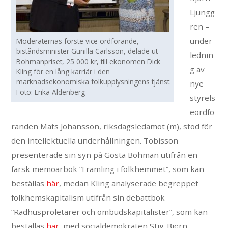
Ljungg
ren –
under
Moderaternas förste vice ordförande,
biståndsminister Gunilla Carlsson, delade ut
lednin
Bohmanpriset, 25 000 kr, till ekonomen Dick
g av
Kling för en lång karriär i den
marknadsekonomiska folkupplysningens tjänst.
nye
Foto: Erika Aldenberg
styrels
eordfö
randen Mats Johansson, riksdagsledamot (m), stod för
den intellektuella underhållningen. Tobisson
presenterade sin syn på Gösta Bohman utifrån en
färsk memoarbok ”Främling i folkhemmet”, som kan
beställas
här
, medan Kling analyserade begreppet
folkhemskapitalism utifrån sin debattbok
”Radhusproletärer och ombudskapitalister”, som kan
beställas
här
, med socialdemokraten Stig-Björn