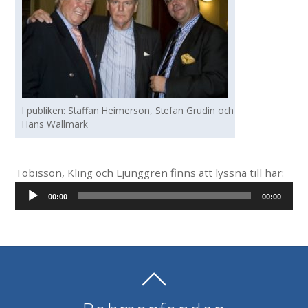
I publiken: Staffan Heimerson, Stefan Grudin och
Hans Wallmark
Tobisson, Kling och Ljunggren finns att lyssna till här:
A
00:00
00:00
u
d
i
o
P
l