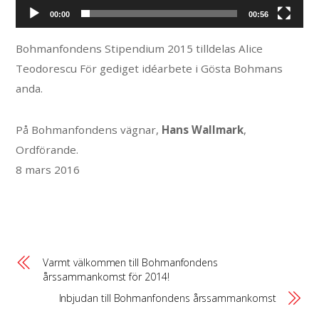
a
00:00
00:56
y
Bohmanfondens Stipendium 2015 tilldelas Alice
e
Teodorescu För gediget idéarbete i Gösta Bohmans
r
anda.
På Bohmanfondens vägnar,
Hans Wallmark
,
Ordförande.
8 mars 2016
Varmt välkommen till Bohmanfondens
årssammankomst för 2014!
Inbjudan till Bohmanfondens årssammankomst