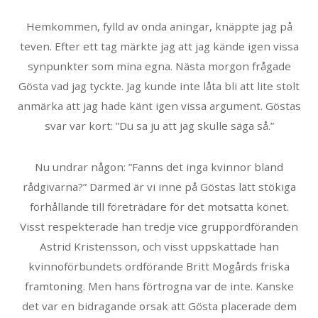
Hemkommen, fylld av onda aningar, knäppte jag på
teven. Efter ett tag märkte jag att jag kände igen vissa
synpunkter som mina egna. Nästa morgon frågade
Gösta vad jag tyckte. Jag kunde inte låta bli att lite stolt
anmärka att jag hade känt igen vissa argument. Göstas
svar var kort: ”Du sa ju att jag skulle säga så.”
Nu undrar någon: ”Fanns det inga kvinnor bland
rådgivarna?” Därmed är vi inne på Göstas lätt stökiga
förhållande till företrädare för det motsatta könet.
Visst respekterade han tredje vice gruppordföranden
Astrid Kristensson, och visst uppskattade han
kvinnoförbundets ordförande Britt Mogårds friska
framtoning. Men hans förtrogna var de inte. Kanske
det var en bidragande orsak att Gösta placerade dem