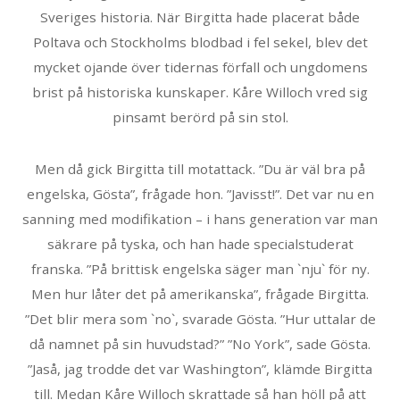
Sveriges historia. När Birgitta hade placerat både
Poltava och Stockholms blodbad i fel sekel, blev det
mycket ojande över tidernas förfall och ungdomens
brist på historiska kunskaper. Kåre Willoch vred sig
pinsamt berörd på sin stol.
Men då gick Birgitta till motattack. ”Du är väl bra på
engelska, Gösta”, frågade hon. ”Javisst!”. Det var nu en
sanning med modifikation – i hans generation var man
säkrare på tyska, och han hade specialstuderat
franska. ”På brittisk engelska säger man `nju` för ny.
Men hur låter det på amerikanska”, frågade Birgitta.
”Det blir mera som `no`, svarade Gösta. ”Hur uttalar de
då namnet på sin huvudstad?” ”No York”, sade Gösta.
”Jaså, jag trodde det var Washington”, klämde Birgitta
till. Medan Kåre Willoch skrattade så han höll på att