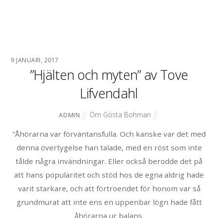
9 JANUARI, 2017
”Hjälten och myten” av Tove
Lifvendahl
Om Gösta Bohman
ADMIN
”Åhörarna var förväntansfulla. Och kanske var det med
denna övertygelse han talade, med en röst som inte
tålde några invändningar. Eller också berodde det på
att hans popularitet och stöd hos de egna aldrig hade
varit starkare, och att förtroendet för honom var så
grundmurat att inte ens en uppenbar lögn hade fått
åhörarna ur balans.