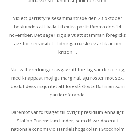
ändå var stockholmsopinionen stod.
Vid ett partistyrelsesammanträde den 23 oktober
beslutades att kalla till extra partistämma den 14
november. Det säger sig självt att stämman föregicks
av stor nervositet. Tidningarna skrev artiklar om
krisen …
När valberedningen avgav sitt förslag var den oenig;
med knappast möjliga marginal, sju röster mot sex,
beslöt dess majoritet att föreslå Gösta Bohman som
partiordförande.
Däremot var förslaget till övrigt presidium enhälligt.
Staffan Burenstam Linder, som då var docent i
nationalekonomi vid Handelshögskolan i Stockholm