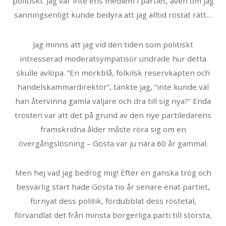
politiskt. Jag var inte ens medlem i partiet, även om jag
sanningsenligt kunde bedyra att jag alltid röstat rätt…
Jag minns att jag vid den tiden som politiskt
intresserad moderatsympatisör undrade hur detta
skulle avlöpa. ”En mörkblå, folkilsk reservkapten och
handelskammardirektör”, tänkte jag, ”inte kunde väl
han återvinna gamla väljare och dra till sig nya?” Enda
trösten var att det på grund av den nye partiledarens
framskridna ålder måste röra sig om en
övergångslösning – Gösta var ju nära 60 år gammal.
Men hej vad jag bedrog mig! Efter en ganska trög och
besvärlig start hade Gösta tio år senare enat partiet,
förnyat dess politik, fördubblat dess röstetal,
förvandlat det från minsta borgerliga parti till största,