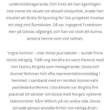
understödstagaranda. Och trots att han egentligen
inte visste ett skvatt om aktuell skolpolitik, anade han
intuitivt att Britts förtjusning för SIA-projektet innebar
ett steg mot flumskolan. Då var Ingegerd Troedsson
mer på Göstas våglängd, och han var stolt att kunna
lansera henne som vice talman.
Yngre kvinnor – inte minst journalister – kunde finna
Gösta odräglig. Tillåt mig berätta en sann historia med
min hustru Birgitta som medagerande. Gösta och
Gunnel Bohman höll ofta representationsmiddag i
hemmet. I samband med en nordisk konservativ
partiledarkonferens i Stockholm var Birgitta fint
placerad till vänster om Gösta med Norges nyblivne
statsminister Kåre Willoch på sin andra sida. Gösta
började genast anställa förhör om viktiga årtal i