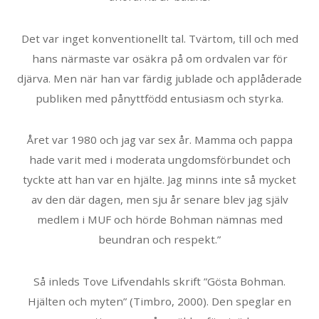
Det var inget konventionellt tal. Tvärtom, till och med
hans närmaste var osäkra på om ordvalen var för
djärva. Men när han var färdig jublade och applåderade
publiken med pånyttfödd entusiasm och styrka.
Året var 1980 och jag var sex år. Mamma och pappa
hade varit med i moderata ungdomsförbundet och
tyckte att han var en hjälte. Jag minns inte så mycket
av den där dagen, men sju år senare blev jag själv
medlem i MUF och hörde Bohman nämnas med
beundran och respekt.”
Så inleds Tove Lifvendahls skrift ”Gösta Bohman.
Hjälten och myten” (Timbro, 2000). Den speglar en