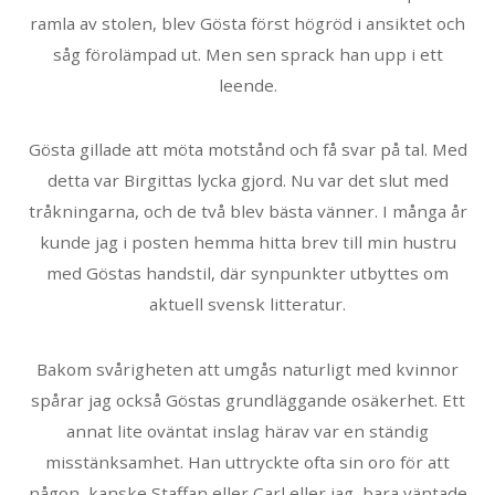
ramla av stolen, blev Gösta först högröd i ansiktet och
såg förolämpad ut. Men sen sprack han upp i ett
leende.
Gösta gillade att möta motstånd och få svar på tal. Med
detta var Birgittas lycka gjord. Nu var det slut med
tråkningarna, och de två blev bästa vänner. I många år
kunde jag i posten hemma hitta brev till min hustru
med Göstas handstil, där synpunkter utbyttes om
aktuell svensk litteratur.
Bakom svårigheten att umgås naturligt med kvinnor
spårar jag också Göstas grundläggande osäkerhet. Ett
annat lite oväntat inslag härav var en ständig
misstänksamhet. Han uttryckte ofta sin oro för att
någon, kanske Staffan eller Carl eller jag, bara väntade