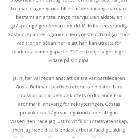
tre män slagit sig ned till en arbetsmiddag, närmare
bestämt en anställningsintervju. Den äldste, en
gråsprängd gentleman i mörkblå, kritstrecksrandig
kostym, spänner ögonen i den yngste och frågar: ”Och
vad tror en sådan herre att han kan uträtta för
moderata samlingspartiet?” Den tredje suger lugnt
vidare på sin pipa.
Ja, ni har väl redan anat att de tre var partiledaren
Gösta Bohman, partisekreterarkandidaten Lars
Tobisson och arbetsutskottets ordförande Eric
Krönmark, ansvarig för rekryteringen. Göstas
provokativa fråga var ingalunda oberättigad.
Visserligen hade jag just blivit fil dr i statsvetenskap,
men jag hade dittills endast arbetat fackligt, aldrig