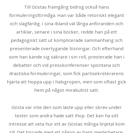
Till Göstas framgång bidrog också hans
formuleringsförmåga. Han var både retoriskt elegant
och slagfärdig. I sina ibland väl långa anföranden och
artiklar, senare i sina böcker, redde han på ett
pedagogiskt sätt ut komplicerade sammanhang och
presenterade övertygande lösningar. Och efterhand
som han kände sig säkrare i sin roll, presterade han i
debatter och vid presskonferenser spontana och
drastiska formuleringar, som fick partisekreterarens
hjärta att hoppa upp i halsgropen, men som oftast gick
hem på något mirakulöst sätt.
Gösta var inte den som läste upp eller skrev under
texter som andra hade satt ihop. Det kan ha sitt
intresse att veta hur ett av Göstas många linjetal kom
till. Det började med att någon av hans medarbetare,