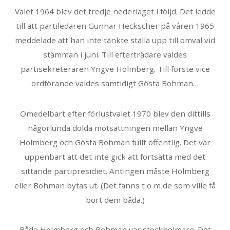
Valet 1964 blev det tredje nederlaget i följd. Det ledde
till att partiledaren Gunnar Heckscher på våren 1965
meddelade att han inte tänkte ställa upp till omval vid
stämman i juni. Till efterträdare valdes
partisekreteraren Yngve Holmberg. Till förste vice
ordförande valdes samtidigt Gösta Bohman…
Omedelbart efter förlustvalet 1970 blev den dittills
någorlunda dolda motsättningen mellan Yngve
Holmberg och Gösta Bohman fullt offentlig. Det var
uppenbart att det inte gick att fortsätta med det
sittande partipresidiet. Antingen måste Holmberg
eller Bohman bytas ut. (Det fanns t o m de som ville få
bort dem båda.)
Både Holmberg och Bohman var stockholmare. Det