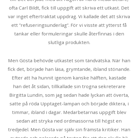
ofta Carl Bildt, fick till uppgift att skriva ett utkast. Det
var inget eftertraktat uppdrag. Vi kallade det att skriva
ett ”refuseringsunderlag”. För vi visste att ytterst få
tankar eller formuleringar skulle återfinnas i den
slutliga produkten.
Men Gösta behövde utkastet som tändvätska. När han
fick det, började han läsa, grymtande, ibland stönande.
Efter att ha hunnit igenom kanske hälften, kastade
han det åt sidan, tillkallade sin trogna sekreterare
Birgitta Lundin, som jag sedan hade lyckan att överta,
satte på röda Upptaget-lampan och började diktera, i
timmar, ibland i dagar. Medarbetarnas uppgift blev
sedan att stryka ned ordmassorna till högst en
tredjedel. Men Gösta var själv sin främsta kritiker. Han
putsade och polerade på texten för att den skulle bli