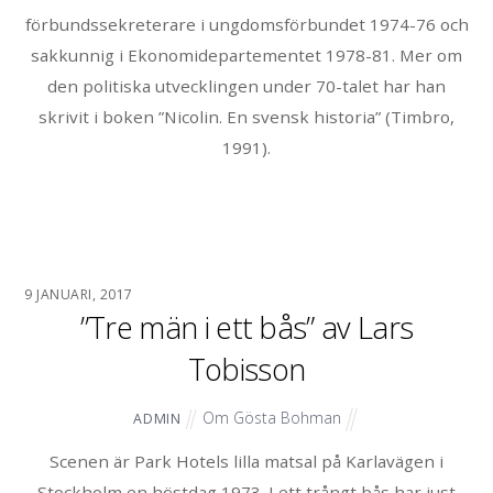
förbundssekreterare i ungdomsförbundet 1974-76 och
sakkunnig i Ekonomidepartementet 1978-81. Mer om
den politiska utvecklingen under 70-talet har han
skrivit i boken ”Nicolin. En svensk historia” (Timbro,
1991).
9 JANUARI, 2017
”Tre män i ett bås” av Lars
Tobisson
Om Gösta Bohman
ADMIN
Scenen är Park Hotels lilla matsal på Karlavägen i
Stockholm en höstdag 1973. I ett trångt bås har just