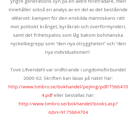
yngre generations syn på en äldre företrädare, men
innehåller också en analys av en del av det bestående
idéarvet: kampen för den enskilda människans rätt
mot politiskt krångel, byråkrati och överförmynderi,
samt det frihetspatos som låg bakom bohmanska
nyckelbegrepp som ”den nya otryggheten” och ”den
nya individualismen”.
Tove Lifvendahl var ordförande i ungdomsförbundet
2000-02. Skriften kan läsas på nätet här:
http://www.timbro.se/bokhandel/pejling/pdf/7566470
4.pdf
eller beställas här:
http://www.timbro.se/bokhandel/books.asp?
isbn=9175664704