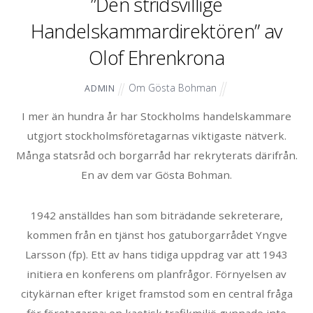
”Den stridsvillige
Handelskammardirektören” av
Olof Ehrenkrona
Om Gösta Bohman
ADMIN
I mer än hundra år har Stockholms handelskammare
utgjort stockholmsföretagarnas viktigaste nätverk.
Många statsråd och borgarråd har rekryterats därifrån.
En av dem var Gösta Bohman.
1942 anställdes han som biträdande sekreterare,
kommen från en tjänst hos gatuborgarrådet Yngve
Larsson (fp). Ett av hans tidiga uppdrag var att 1943
initiera en konferens om planfrågor. Förnyelsen av
citykärnan efter kriget framstod som en central fråga
för företagarna; en kaotisk trafikmiljö gynnade inte