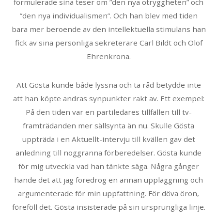
formulerade sina teser om ”den nya otryggheten” och
”den nya individualismen”. Och han blev med tiden
bara mer beroende av den intellektuella stimulans han
fick av sina personliga sekreterare Carl Bildt och Olof
Ehrenkrona.
Att Gösta kunde både lyssna och ta råd betydde inte
att han köpte andras synpunkter rakt av. Ett exempel:
På den tiden var en partiledares tillfällen till tv-
framträdanden mer sällsynta än nu. Skulle Gösta
uppträda i en Aktuellt-intervju till kvällen gav det
anledning till noggranna förberedelser. Gösta kunde
för mig utveckla vad han tänkte säga. Några gånger
hände det att jag föredrog en annan uppläggning och
argumenterade för min uppfattning. För döva öron,
föreföll det. Gösta insisterade på sin ursprungliga linje.