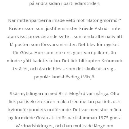
på andra sidan i partiledarstriden.
När mittenpartierna inlade veto mot ”Batongmormor”
Kristensson som justitieminister krävde Astrid – inte
utan visst provocerande syfte – som enda alternativ att
få posten som försvarsminister. Det blev för mycket
för Gösta. Hon som inte ens gjort värnplikten, än
mindre gått kadettskolan. Det fick bli kapten Krönmark
i stället, och Astrid blev – som det skulle visa sig –
populär landshövding i Växjö.
Skärmytslingarna med Britt Mogård var många. Ofta
fick partisekreteraren mäkla fred mellan partiets och
kvinnoförbundets ordförande. Det var med stor möda
jag förmådde Gösta att inför partistämman 1975 godta
vårdnadsbidraget, och han muttrade länge om